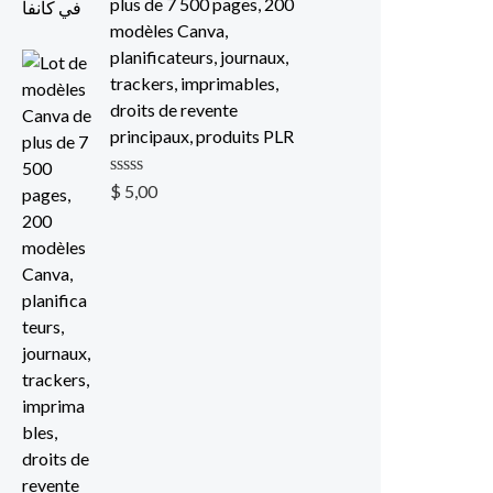
plus de 7 500 pages, 200
0
o
modèles Canva,
u
planificateurs, journaux,
t
o
trackers, imprimables,
f
droits de revente
5
principaux, produits PLR
R
$
5,00
a
t
e
d
0
o
u
t
o
f
5