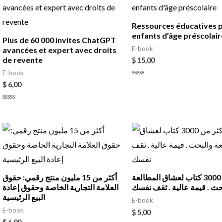
Ressources éducatives 
enfants d’âge préscolair
Plus de 60 000 invites ChatGPT
E-book
avancées et expert avec droits
de revente
$
15,00
E-book
Rated
$
6,00
0
out
of
Rated
5
0
out
of
5
اكثر من 3000 كتاب لعشاق المطالعة
أكثر من 15 مليون منتج رقمي: حقوق
حث . قيمة عالية . ثقف نفسك
العلامة التجارية الخاصة وحقوق إعادة
البيع الرئيسية
E-book
E-book
$
5,00