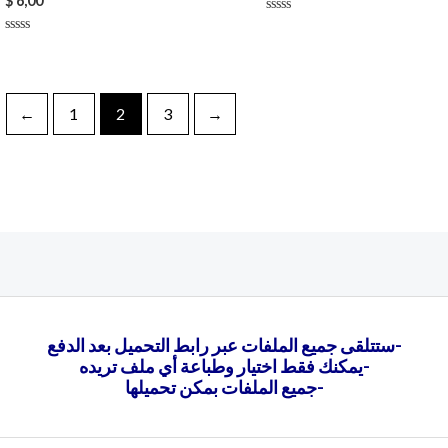
$
6,00
Rated
0
Rated
out
0
of
out
5
of
5
←
1
2
3
→
ستتلقى جميع الملفات عبر رابط التحميل بعد الدفع-
يمكنك فقط اختيار وطباعة أي ملف تريده-
تحميلها-
جميع الملفات بمكن