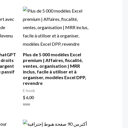
 ChatGPT
Plus de 5 000 modèles Excel
 droits
premium | Affaires, fiscalité,
’argent
ventes, organisation | MRR
u passif
inclus, facile à utiliser et à
organiser, modèles Excel DPP,
revendre
E-book
$
6,00
Rated
0
out
of
5