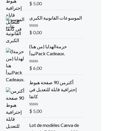
R
$
5,00
a
t
e
الموسوعات القانونية الكبرى
d
0
o
R
$
0,00
u
a
t
t
o
e
(حزمةالهدايا (من هنا
f
d
تبدأPack Cadeaux.
5
0
o
u
R
$
6,00
t
a
o
t
f
e
أكترمن 90 صفحة هبوط
5
d
إحترافية قابلة للتعديل في
0
o
كانفا
u
t
o
R
$
5,00
f
a
5
t
e
Lot de modèles Canva de
d