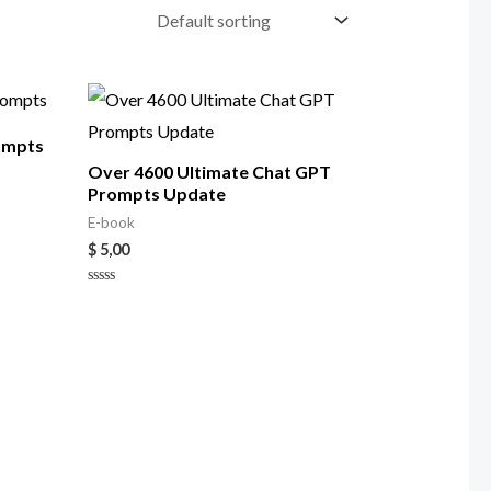
ompts
Over 4600 Ultimate Chat GPT
Prompts Update
E-book
$
5,00
Rated
0
out
of
5