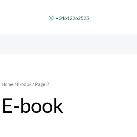
+34612262525
Home
/
E-book
/ Page 2
E-book