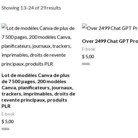
Showing 13–24 of 29 results
Over 2499 Chat GPT Pr
E-book
$
5,00
Rated
0
Lot de modèles Canva de plus
out
de 7 500 pages, 200 modèles
of
5
Canva, planificateurs, journaux,
trackers, imprimables, droits de
revente principaux, produits
PLR
E-book
$
5,00
Rated