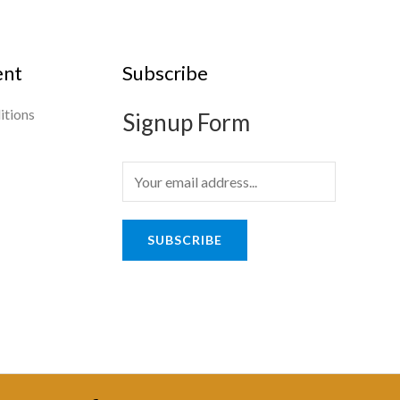
ent
Subscribe
itions
Signup Form
E
m
a
SUBSCRIBE
i
l
*