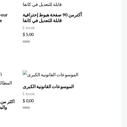
pour
أكترمن 90 صفحة هبوط إحترافية
e
قابلة للتعديل في كانفا
E-book
$
5,00
Rated
0
out
of
5
الموسوعات القانونية الكبرى
E-book
$
0,00
والب
Rated
0
out
of