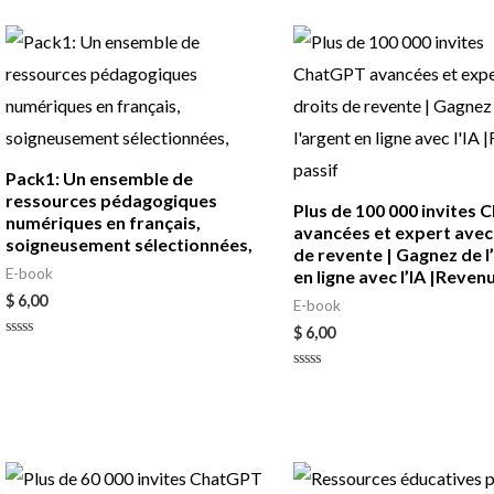
0
out
of
5
Pack1: Un ensemble de
ressources pédagogiques
Plus de 100 000 invites
numériques en français,
avancées et expert avec
soigneusement sélectionnées,
de revente | Gagnez de l
E-book
en ligne avec l’IA |Reven
$
6,00
E-book
$
6,00
Rated
0
out
Rated
of
0
5
out
of
5